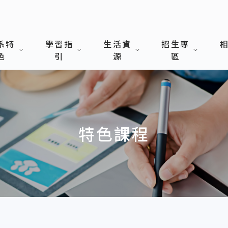
系特
學習指
生活資
招生專
色
引
源
區
特色課程