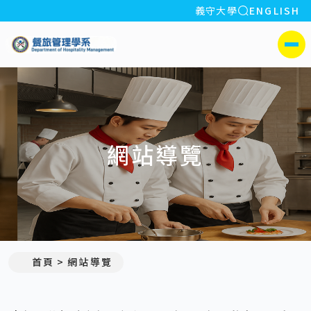
全站搜索
義守大學
ENGLISH
:::
義守大學餐旅管理學系
側選單
網站導覽
:::
首頁
網站導覽