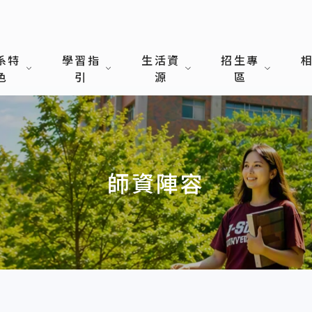
系特
學習指
生活資
招生專
色
引
源
區
師資陣容