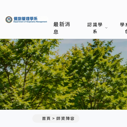
義守大學餐旅管理學系
最新消
認識學
學
息
系
:::
首頁
師資陣容