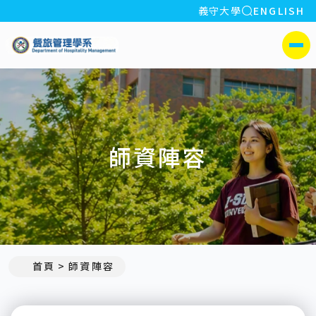
全站搜索
義守大學
ENGLISH
:::
義守大學餐旅管理學系
側選單
師資陣容
:::
首頁
師資陣容