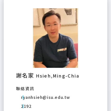
謝名家
Hsieh,Ming-Chia
聯絡資訊
ryanhsieh@isu.edu.tw
2192