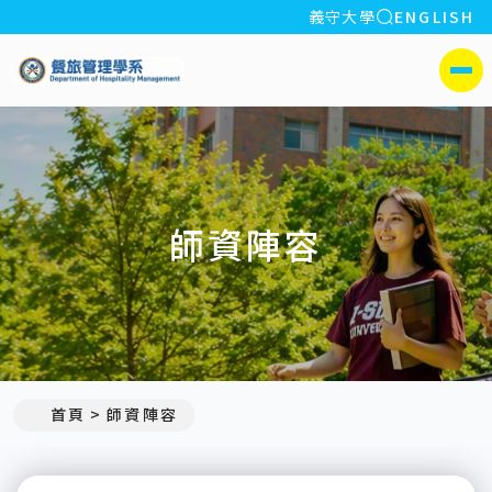
全站搜索
義守大學
ENGLISH
:::
義守大學餐旅管理學系
側選單
師資陣容
:::
首頁
師資陣容