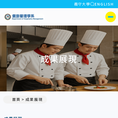
全站搜索
義守大學
ENGLISH
:::
義守大學餐旅管理學系
側選單
成果展現
首頁
成果展現